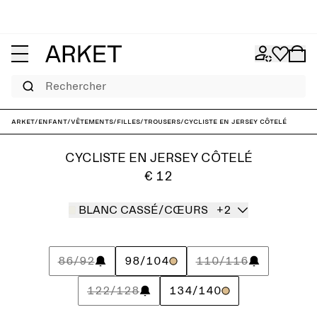
Rechercher
ARKET
/
Enfant
/
Vêtements
/
Filles
/
Trousers
/
Cycliste en jersey côtelé
CYCLISTE EN JERSEY CÔTELÉ
€ 12
BLANC CASSÉ/CŒURS
+2
86/92
98/104
110/116
122/128
134/140