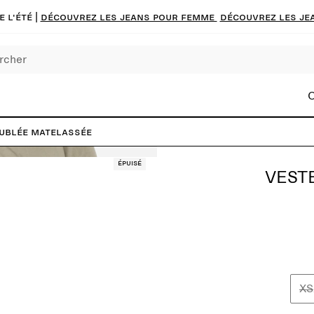
 l'été |
Découvrez les jeans pour femme
Découvrez les je
C
ublée matelassée
Épuisé
VEST
XS