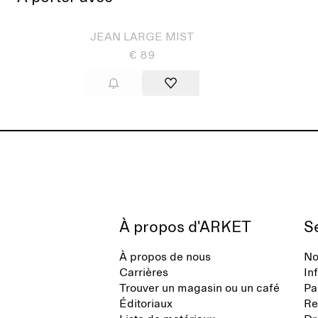
Épuisé
Épui
JEAN LARGE MIST
€ 89
À propos d'ARKET
Se
À propos de nous
No
Carrières
In
Trouver un magasin ou un café
Pa
Éditoriaux
Re