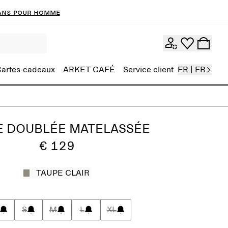
ans pour homme
artes-cadeaux
ARKET CAFÉ
Service client
FR | FR
E DOUBLÉE MATELASSÉE
€ 129
TAUPE CLAIR
S
M
L
XL