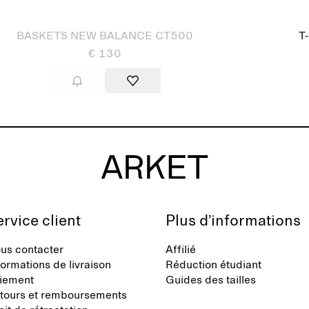
sé
BASKETS NEW BALANCE CT500
T
€ 130
rvice client
Plus d’informations
us contacter
Affilié
formations de livraison
Réduction étudiant
iement
Guides des tailles
tours et remboursements