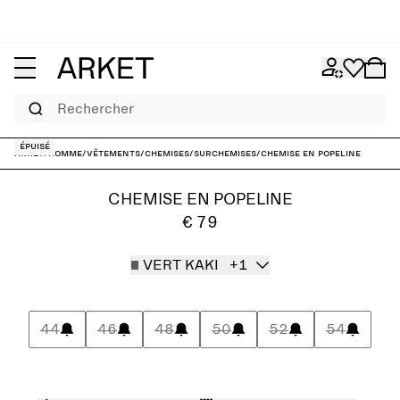
Rechercher
Épuisé
ARKET
/
Homme
/
Vêtements
/
Chemises
/
Surchemises
/
Chemise en popeline
CHEMISE EN POPELINE
€ 79
VERT KAKI
+1
44
46
48
50
52
54