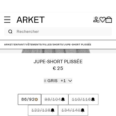
Rechercher
ARKET
/
Enfant
/
Vêtements
/
Filles
/
Shorts
/
Jupe-short plissée
JUPE-SHORT PLISSÉE
€ 25
GRIS
+1
86/92
98/104
110/116
122/128
134/140