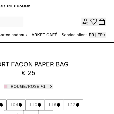
ans pour homme
artes-cadeaux
ARKET CAFÉ
Service client
FR | FR
RT FAÇON PAPER BAG
€ 25
ROUGE/ROSE
+1
104
110
116
122