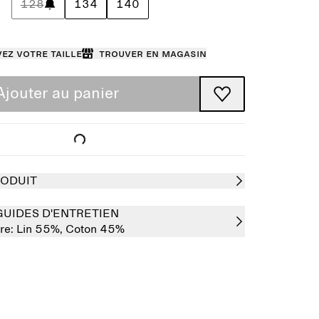
128
134
140
ez votre taille
Trouver en magasin
Ajouter au panier
RODUIT
GUIDES D'ENTRETIEN
re:
Lin 55%,
Coton 45%