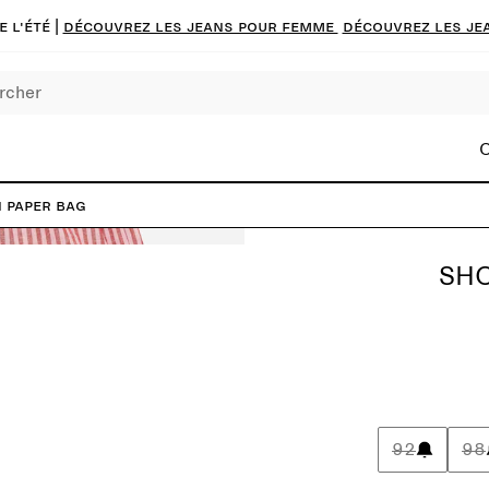
 l'été |
Découvrez les jeans pour femme
Découvrez les je
C
 paper bag
SHO
92
98