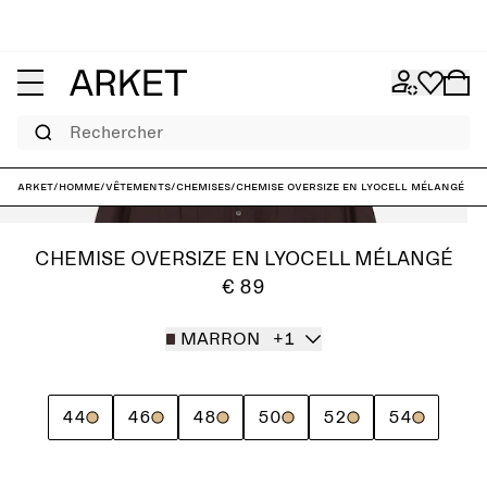
Rechercher
ARKET
/
Homme
/
Vêtements
/
Chemises
/
Chemise oversize en lyocell mélangé
CHEMISE OVERSIZE EN LYOCELL MÉLANGÉ
€ 89
MARRON
+1
44
46
48
50
52
54