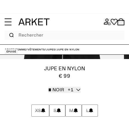
Rechercher
ARKET
/
Femme
/
Vêtements
/
Jupes
/
Jupe en nylon
Épuisé
JUPE EN NYLON
€ 99
NOIR
+1
XS
S
M
L