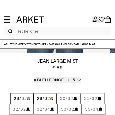
Rechercher
ARKET
/
Homme
/
Vêtements
/
Jeans
/
Jeans amples
/
Jean large MIST
JEAN LARGE MIST
€ 89
BLEU FONCÉ
+15
28/32
29/32
30/32
31/32
32/32
32/34
33/32
33/34