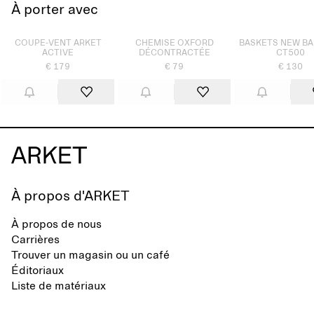
À porter avec
Épuisé
Épuisé
Épuisé
COUPE-VENT ARKET
CHEMISE OXFORD
BASKETS NEW B
ACTIVE
DÉCONTRACTÉE
CT500
€ 179
€ 79
€ 130
À propos d'ARKET
À propos de nous
Carrières
Trouver un magasin ou un café
Éditoriaux
Liste de matériaux