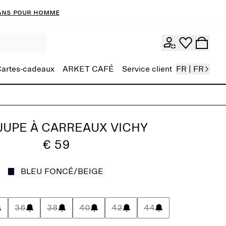
ans pour homme
artes-cadeaux
ARKET CAFÉ
Service client
FR | FR
-JUPE À CARREAUX VICHY
€ 59
BLEU FONCÉ/BEIGE
36
38
40
42
44