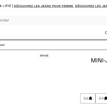
 l'été |
Découvrez les jeans pour femme
Découvrez les je
C
chy
Épuisé
MINI
32
34