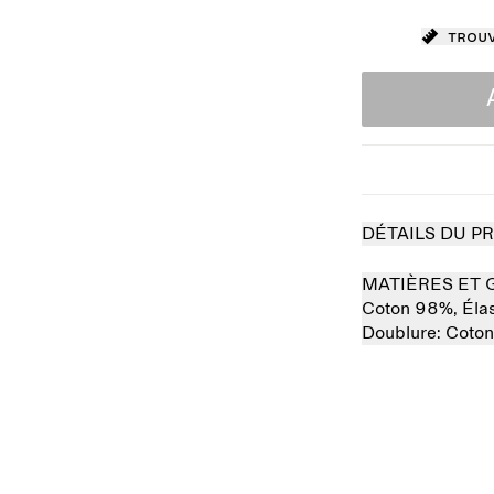
Trouv
DÉTAILS DU P
MATIÈRES ET 
Coton 98%,
Éla
Doublure:
Coto
Épuisé