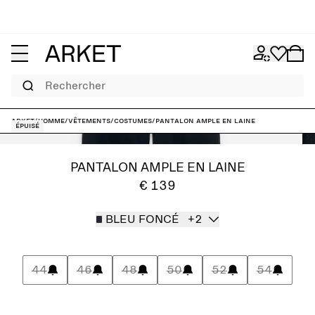
Rechercher
ARKET
/
Homme
/
Vêtements
/
Costumes
/
Pantalon ample en laine
Épuisé
PANTALON AMPLE EN LAINE
€ 139
BLEU FONCÉ
+2
44
46
48
50
52
54