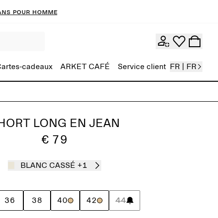
ans pour homme
artes-cadeaux
ARKET CAFÉ
Service client
FR | FR
HORT LONG EN JEAN
€ 79
BLANC CASSÉ
+1
36
38
40
42
44