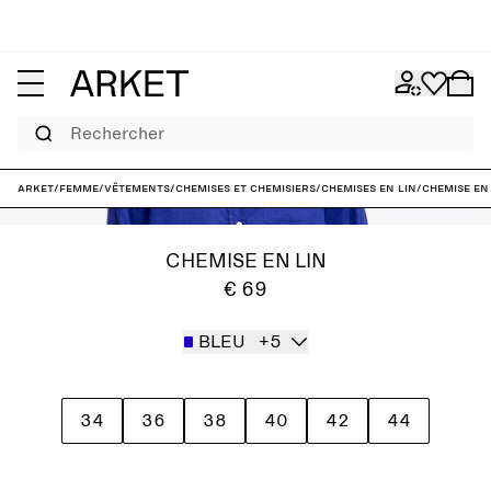
Rechercher
ARKET
/
Femme
/
Vêtements
/
Chemises et chemisiers
/
Chemises en lin
/
Chemise en
CHEMISE EN LIN
€ 69
BLEU
+5
34
36
38
40
42
44