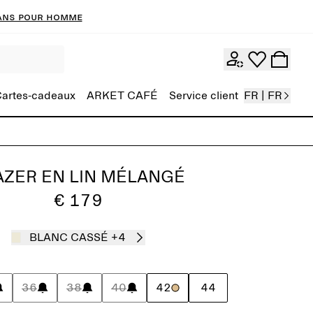
ans pour homme
artes-cadeaux
ARKET CAFÉ
Service client
FR | FR
AZER EN LIN MÉLANGÉ
€ 179
BLANC CASSÉ
+4
36
38
40
42
44