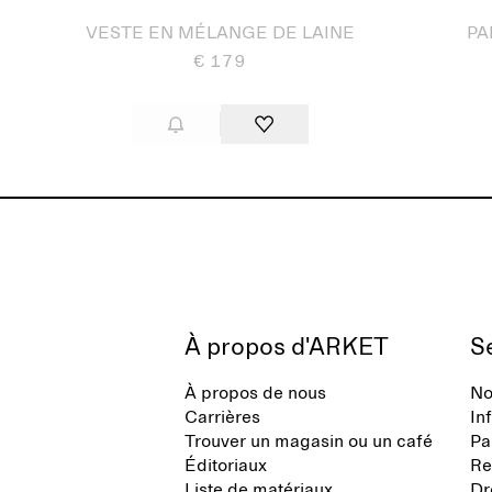
VESTE EN MÉLANGE DE LAINE
PA
€ 179
À propos d'ARKET
Se
À propos de nous
No
Carrières
In
Trouver un magasin ou un café
Pa
Éditoriaux
Re
Liste de matériaux
Dr