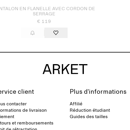
NTALON EN FLANELLE AVEC CORDON DE
SERRAGE
€ 119
rvice client
Plus d’informations
us contacter
Affilié
formations de livraison
Réduction étudiant
iement
Guides des tailles
tours et remboursements
oit de rétractation