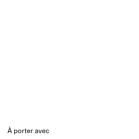
À porter avec
Épuisé
Épui