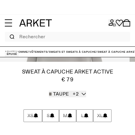
Rechercher
ARKET
/
Homme
/
Vêtements
/
Sweats et sweats à capuche
/
Sweat à capuche ARKE
Épuisé
SWEAT À CAPUCHE ARKET ACTIVE
€ 79
TAUPE
+2
XS
S
M
L
XL