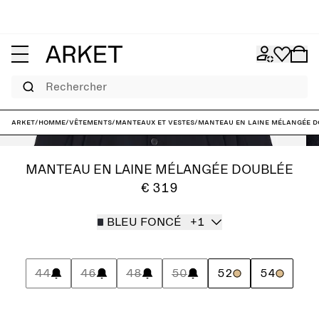
Rechercher
ARKET
/
Homme
/
Vêtements
/
Manteaux et vestes
/
Manteau en laine mélangée d
MANTEAU EN LAINE MÉLANGÉE DOUBLÉE
€ 319
BLEU FONCÉ
+1
44
46
48
50
52
54