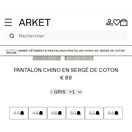
Rechercher
ARKET
/
Homme
/
Vêtements
/
Pantalons
/
Pantalon chino en sergé de coton
Épuisé
PANTALON CHINO EN SERGÉ DE COTON
€ 89
GRIS
+1
44
46
48
50
52
54