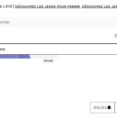
 l'été |
Découvrez les jeans pour femme
Découvrez les je
C
ton
Épuisé
86/92