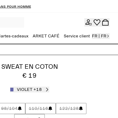
ans pour homme
artes-cadeaux
ARKET CAFÉ
Service client
FR | FR
SWEAT EN COTON
€ 19
VIOLET
+18
98/104
110/116
122/128