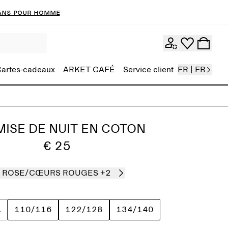
ans pour homme
artes-cadeaux
ARKET CAFÉ
Service client
FR | FR
ISE DE NUIT EN COTON
€ 25
ROSE/CŒURS ROUGES
+2
110/116
122/128
134/140