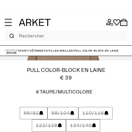
Rechercher
ARKET
/
Enfant
/
Vêtements
/
Filles
/
Mailles
/
Pull color-block en laine
Épuisé
PULL COLOR-BLOCK EN LAINE
€ 39
TAUPE/MULTICOLORE
86/92
98/104
110/116
122/128
134/140