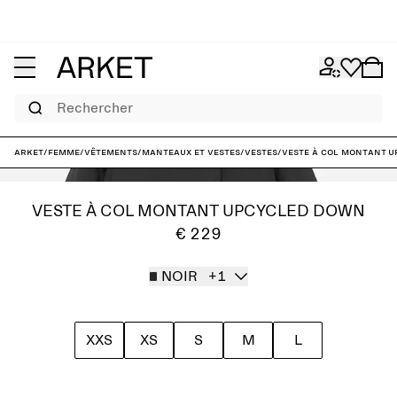
Rechercher
ARKET
/
Femme
/
Vêtements
/
Manteaux et vestes
/
Vestes
/
Veste à col montant 
VESTE À COL MONTANT UPCYCLED DOWN
€ 229
NOIR
+1
XXS
XS
S
M
L