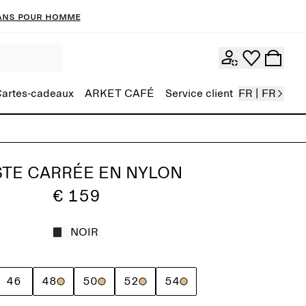
ans pour homme
artes-cadeaux
ARKET CAFÉ
Service client
FR | FR
STE CARRÉE EN NYLON
€ 159
NOIR
46
48
50
52
54