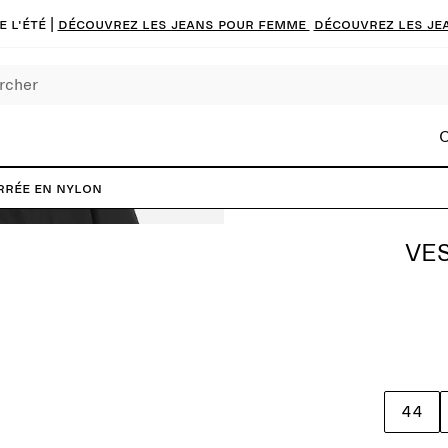
 l'été |
Découvrez les jeans pour femme
Découvrez les je
C
rrée en nylon
VE
44