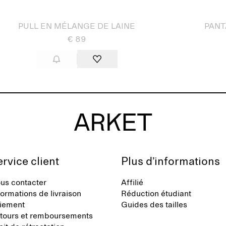
sé
Épuisé
PULL EN MÉLANGE DE LAINE
PANT
€ 89
rvice client
Plus d’informations
us contacter
Affilié
formations de livraison
Réduction étudiant
iement
Guides des tailles
tours et remboursements