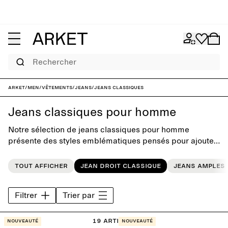
Rechercher
ARKET
/
Men
/
Vêtements
/
Jeans
/
Jeans classiques
Jeans classiques pour homme
Notre sélection de jeans classiques pour homme
présente des styles emblématiques pensés pour ajouter
une base intemporelle à vos tenues de tous les jours.
Conçues pour résister aux tendances, nos pièces ont été
Tout afficher
Jean droit classique
Jeans amples
confectionnées en mettant l'accent sur la coupe et les
finitions.
Filtrer
Trier par
19 articles
Nouveauté
Nouveauté