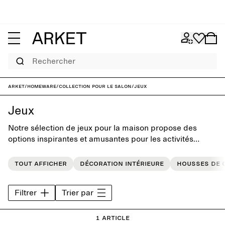
Rechercher
ARKET
/
Homeware
/
Collection pour le salon
/
Jeux
Jeux
Notre sélection de jeux pour la maison propose des
options inspirantes et amusantes pour les activités
d'intérieur et d'extérieur. Sélectionnés avec soin parmi
nos marques préférées, ils constituent des cadeaux
Tout afficher
Décoration intérieure
Housses de 
parfaits pour toutes les occasions.
Filtrer
Trier par
1 article