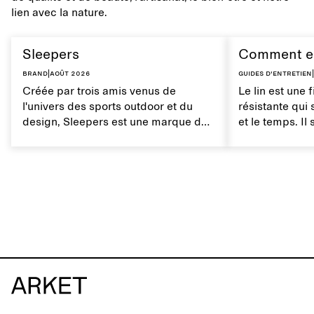
lien avec la nature.
Sleepers
Comment ent
Brand
|
août 2026
Guides d'entretien
|
Créée par trois amis venus de
Le lin est une 
l'univers des sports outdoor et du
résistante qui 
design, Sleepers est une marque de
et le temps. Il
chaussures norvégienne inspirée par
respirant à la
les mouvements du quotidien et une
entretien du l
vie entre ville et mer. La marque
ses propriétés 
propose une alternative aux tongs
entièrement synthétiques, avec des
créations caractérisées par des
lignes épurées et minimalistes, un
confort optimal et une grande facilité
d'utilisation dans différents
contextes.