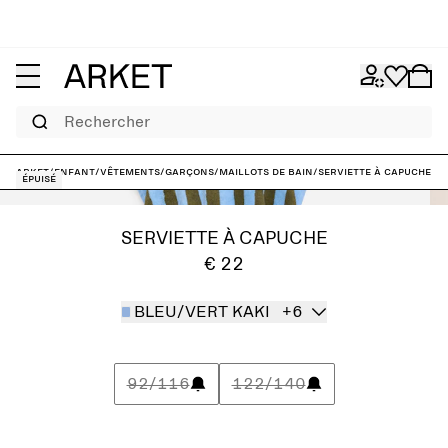
Rechercher
ARKET
/
Enfant
/
Vêtements
/
Garçons
/
Maillots de bain
/
Serviette à capuche
Épuisé
SERVIETTE À CAPUCHE
€ 22
BLEU/VERT KAKI
+6
92/116
122/140