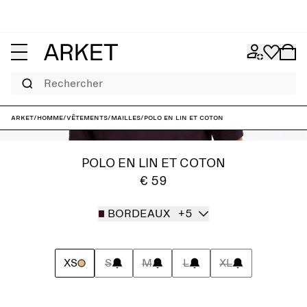
Rechercher
ARKET
/
Homme
/
Vêtements
/
Mailles
/
Polo en lin et coton
POLO EN LIN ET COTON
€ 59
BORDEAUX
+5
XS
S
M
L
XL