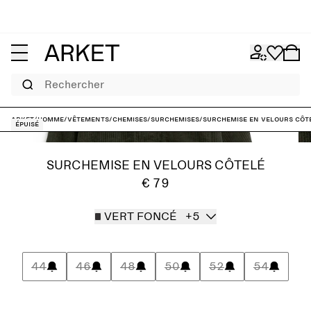
Rechercher
ARKET
/
Homme
/
Vêtements
/
Chemises
/
Surchemises
/
Surchemise en velours côt
Épuisé
SURCHEMISE EN VELOURS CÔTELÉ
€ 79
VERT FONCÉ
+5
44
46
48
50
52
54