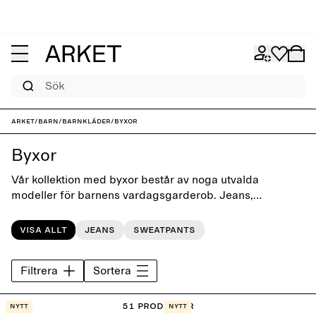
Sök
ARKET
/
Barn
/
Barnkläder
/
Byxor
Byxor
Vår kollektion med byxor består av noga utvalda
modeller för barnens vardagsgarderob. Jeans,
sweatpants, hängselbyxor och shorts – klassiska
essentials designade med fokus på lekfull enkelhet,
Visa allt
Jeans
Sweatpants
material och små detaljer.
Filtrera
Sortera
51 Produkter
Nytt
Nytt