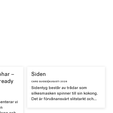
ohar –
Siden
 ready
Care guides
|
augusti 2026
Sidentyg består av trådar som
silkesmasken spinner till sin kokong.
Det är förvånansvärt slitstarkt och
nterar vi
mjukt, naturligt temperaturreglerande
en
och torkar snabbt. Hantera dina