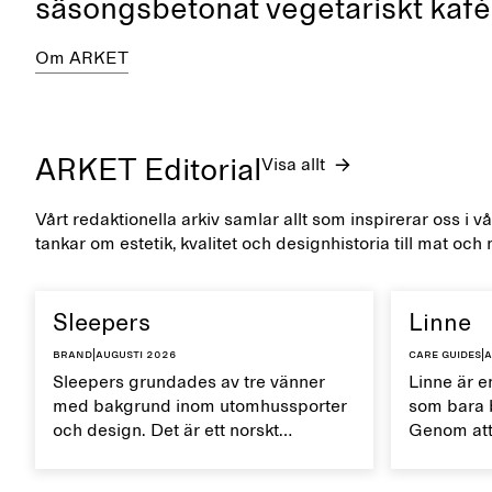
säsongsbetonat vegetariskt kafé
Om ARKET
ARKET Editorial
Visa allt
Vårt redaktionella arkiv samlar allt som inspirerar oss i v
tankar om estetik, kvalitet och designhistoria till mat och 
Sleepers
Linne
Brand
|
augusti 2026
Care guides
|
a
Sleepers grundades av tre vänner
Linne är en
med bakgrund inom utomhussporter
som bara b
och design. Det är ett norskt
Genom att
skomärke som präglas av en aktiv
rätt sätt 
vardag och ett liv som växlar mellan
naturliga