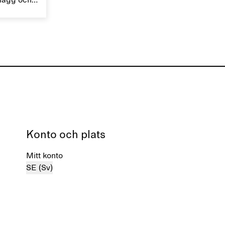
plagg och
sidenplagg varsamt för att bevara
ade
deras lyster.
,
st.
Konto och plats
Mitt konto
SE (Sv)