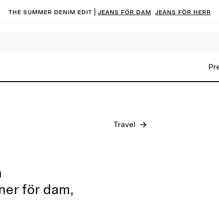
The summer denim edit |
Jeans för dam
Jeans för herr
Pre-fall 2026
Pr
Travel
h
oner för dam,