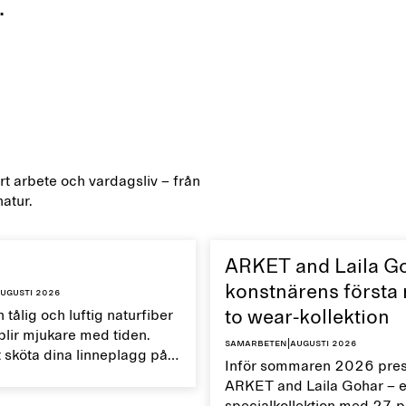
.
årt arbete och vardagsliv – från
natur.
ARKET and Laila G
konstnärens första
ugusti 2026
 tålig och luftig naturfiber
to wear-kollektion
lir mjukare med tiden.
Samarbeten
|
augusti 2026
 sköta dina linneplagg på
Inför sommaren 2026 prese
kan du bevara deras
ARKET and Laila Gohar – 
 egenskaper och förlänga