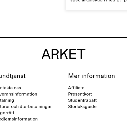
specialkollektion med 27 
n.
accessoarer med definier
silhuetter och unika detaljer
designad för vardag och fe
undtjänst
Mer information
ntakta oss
Affiliate
veransinformation
Presentkort
talning
Studentrabatt
turer och återbetalningar
Storleksguide
gerrätt
dlemsinformation