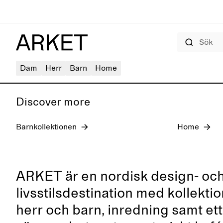
Sök
Jeans för dam
Dam
Herr
Barn
Home
Discover more
Barnkollektionen
Home
ARKET är en nordisk design- oc
livsstilsdestination med kollekti
herr och barn, inredning samt ett