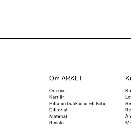
stad och hav. Märket erbjuder ett
livslängde
alternativ till helsyntetiska flip-flops,
definierade av rena, minimalistiska
linjer, komfort och lätthet.
Om ARKET
K
Om oss
Ko
Karriär
Le
Hitta en butik eller ett kafé
Be
Editorial
Re
Material
Ån
Resale
Me