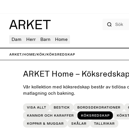
Sök
Dam
Herr
Barn
Home
ARKET
/
Home
/
Kök
/
Köksredskap
ARKET Home – Köksredska
Vår kollektion med köksredskap består av tidlösa o
matlagning och bakning.
Visa allt
Bestick
Bordsdekorationer
Kannor och karaffer
Köksredskap
Kökst
Koppar & muggar
Skålar
Tallrikar