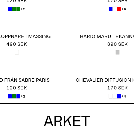
120 SEK
170 SEK
+2
+4
LÖPPNARE I MÄSSING
HARIO MARU TEKANNA
490 SEK
390 SEK
D FRÅN SABRE PARIS
CHEVALIER DIFFUSION
120 SEK
170 SEK
+2
+4