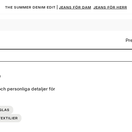
The summer denim edit |
Jeans för dam
Jeans för herr
Pr
p
ch personliga detaljer för
Glas
extilier