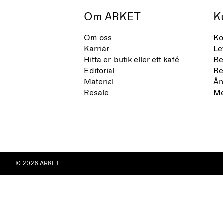
Om ARKET
K
Om oss
Ko
Karriär
Le
Hitta en butik eller ett kafé
Be
Editorial
Re
Material
Ån
Resale
Me
© 2026 ARKET