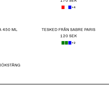
170 SEK
+4
 450 ML
TESKED FRÅN SABRE PARIS
120 SEK
+2
 KÖKSTÅNG