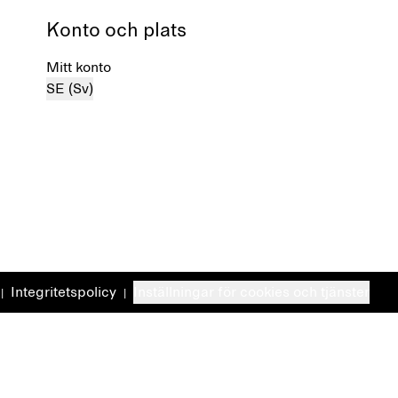
Konto och plats
Mitt konto
SE (Sv)
Integritetspolicy
Inställningar för cookies och tjänster
|
|