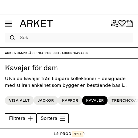
Sök
ARKET
/
Dam
/
Kläder
/
Kappor och jackor
/
Kavajer
Kavajer för dam
Utvalda kavajer från tidigare kollektioner – designade
med stilren enkelhet som bygger en bestående bas i
vardagsgarderoben, säsong efter säsong.
Visa allt
Jackor
Kappor
Kavajer
Trenchcoa
Filtrera
Sortera
15 Produkter
Nytt