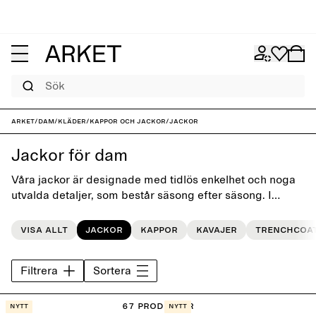
Sök
ARKET
/
Dam
/
Kläder
/
Kappor och jackor
/
Jackor
Jackor för dam
Våra jackor är designade med tidlös enkelhet och noga
utvalda detaljer, som består säsong efter säsong. I
kollektionen finns klassiska essentials som ulljackor,
skepparkavajer, overshirts och jeansjackor.
Visa allt
Jackor
Kappor
Kavajer
Trenchcoa
Filtrera
Sortera
67 Produkter
Nytt
Nytt