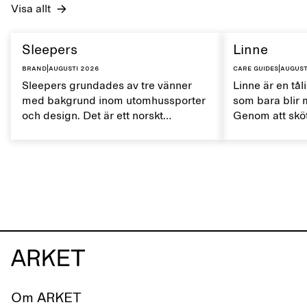
Visa allt
Sleepers
Linne
Brand
|
augusti 2026
Care guides
|
august
Sleepers grundades av tre vänner
Linne är en tål
med bakgrund inom utomhussporter
som bara blir 
och design. Det är ett norskt
Genom att sköt
skomärke som präglas av en aktiv
rätt sätt kan 
vardag och ett liv som växlar mellan
naturliga egen
stad och hav. Märket erbjuder ett
livslängden.
alternativ till helsyntetiska flip-flops,
definierade av rena, minimalistiska
linjer, komfort och lätthet.
Om ARKET