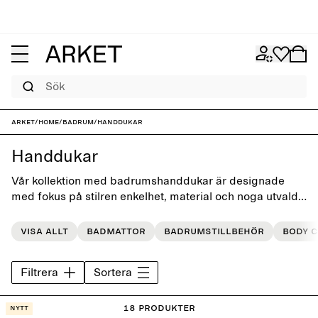
Sök
ARKET
/
Home
/
Badrum
/
Handdukar
Handdukar
Vår kollektion med badrumshanddukar är designade
med fokus på stilren enkelhet, material och noga utvalda
mönster och färger.
Visa allt
Badmattor
Badrumstillbehör
Body 
Filtrera
Sortera
18 Produkter
Nytt