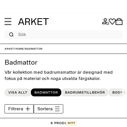
Sök
ARKET
/
Home
/
Badmattor
Badmattor
Vår kollektion med badrumsmattor är designad med
fokus på material och noga utvalda färgskalor.
Visa allt
Badmattor
Badrumstillbehör
Body c
Filtrera
Sortera
6 Produkter
Nytt