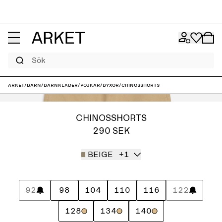
Sök
ARKET
/
Barn
/
Barnkläder
/
Pojkar
/
Byxor
/
Chinosshorts
CHINOSSHORTS
290 SEK
BEIGE
+1
92
98
104
110
116
122
128
134
140