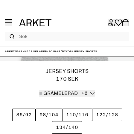
Sök
ARKET
/
Barn
/
Barnkläder
/
Pojkar
/
Byxor
/
Jersey shorts
JERSEY SHORTS
170 SEK
GRÅMELERAD
+6
86/92
98/104
110/116
122/128
134/140