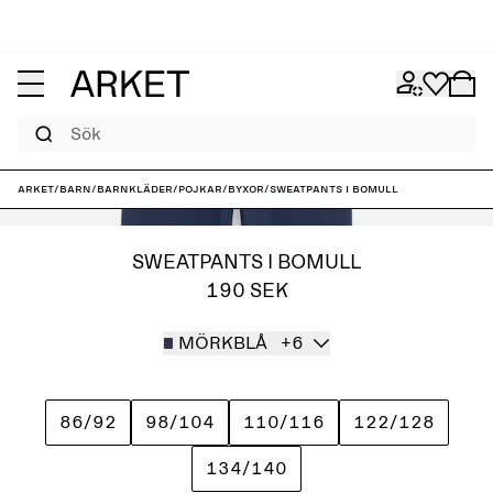
Sök
ARKET
/
Barn
/
Barnkläder
/
Pojkar
/
Byxor
/
Sweatpants i bomull
SWEATPANTS I BOMULL
190 SEK
MÖRKBLÅ
+6
86/92
98/104
110/116
122/128
134/140