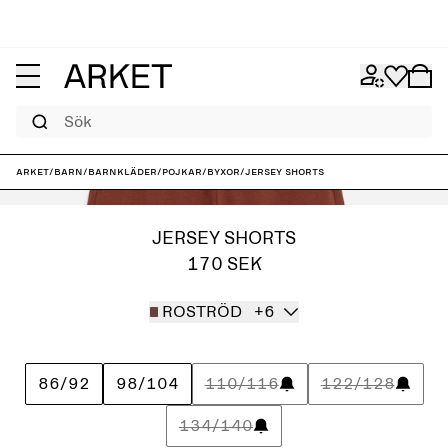
Sök
ARKET
/
Barn
/
Barnkläder
/
Pojkar
/
Byxor
/
Jersey shorts
JERSEY SHORTS
170 SEK
ROSTRÖD
+6
86/92
98/104
110/116
122/128
134/140