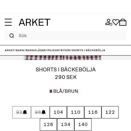
Sök
ARKET
/
Barn
/
Barnkläder
/
Pojkar
/
Byxor
/
Shorts i bäckebölja
SHORTS I BÄCKEBÖLJA
290 SEK
BLÅ/BRUN
92
98
104
110
116
122
128
134
140