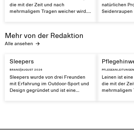
die mit der Zeit und nach
natürlichen Pr
mehrmaligem Tragen weicher wird.
Seidenraupen e
Es ist atmungsaktiv und hat eine
überraschend r
weiche Textur. Die richtige Pflege
atmungsaktiv 
von Leinen trägt dazu bei, seine
feuchtigkeitsa
Mehr von der Redaktion
natürlichen Eigenschaften zu
deine Kleidun
Alle ansehen
erhalten.
sorgfältig pfleg
schimmernde 
erhalten.
Sleepers
Pflegehinwe
Brand
|
August 2026
Pflegeanleitunge
Sleepers wurde von drei Freunden
Leinen ist eine
mit Erfahrung im Outdoor-Sport und
die mit der Ze
Design gegründet und ist eine
mehrmaligem T
norwegische Schuhmarke, die von
Es ist atmungs
einem aktiven Alltag und dem Leben
weiche Textur.
in der Stadt und am Meer inspiriert
von Leinen trä
ist. Die Marke bietet eine Alternative
natürlichen Ei
zu vollständig synthetischen Flip-
erhalten.
Flops und zeichnet sich durch klare,