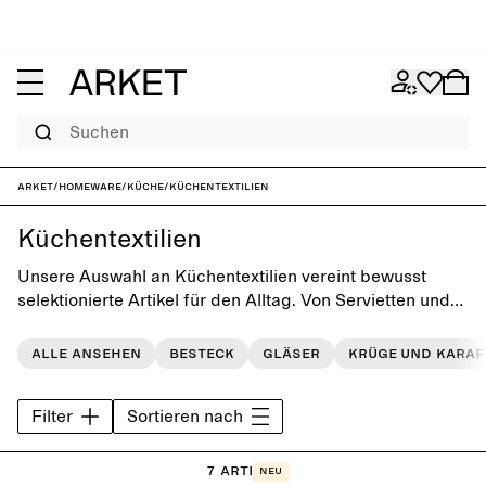
Suchen
ARKET
/
Homeware
/
Küche
/
Küchentextilien
Küchentextilien
Unsere Auswahl an Küchentextilien vereint bewusst
selektionierte Artikel für den Alltag. Von Servietten und
Geschirrtüchern bis hin zu Tischsets und Tischdecken –
jedes einzelne Stück ist so gestaltet, dass es den Tisch
Alle ansehen
Besteck
Gläser
Krüge und Karaf
aufwertet und gleichzeitig dem täglichen Gebrauch
standhält.
Filter
Sortieren nach
7 Artikel
Neu