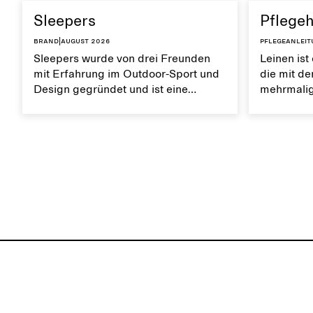
Sleepers
Pflegeh
Brand
|
August 2026
Pflegeanlei
Sleepers wurde von drei Freunden
Leinen ist
mit Erfahrung im Outdoor-Sport und
die mit de
Design gegründet und ist eine
mehrmalig
norwegische Schuhmarke, die von
Es ist atm
einem aktiven Alltag und dem Leben
weiche Tex
in der Stadt und am Meer inspiriert
Leinen trä
ist. Die Marke bietet eine Alternative
natürlich
zu vollständig synthetischen Flip-
erhalten.
Flops und zeichnet sich durch klare,
minimalistische Linien, Komfort und
Vielseitigkeit in verschiedenen
Situationen aus.