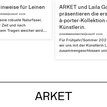
inweise für Leinen
ARKET und Laila G
präsentieren die ers
tungen
|
August 2026
 eine robuste Naturfaser,
à-porter-Kollektion
r Zeit und nach
Künstlerin.
em Tragen weicher wird.
Zusammenarbeiten
|
August 2026
ungsaktiv und hat eine
Für Frühjahr/Sommer 202
tur. Die richtige Pflege von
wir uns mit der Künstlerin 
gt dazu bei, seine
zusammengeschlossen un
en Eigenschaften zu
gemeinsam ihre erste Prêt-
Kollektion entworfen. Sie u
27 Teile, die sich durch d
alltagstaugliche wie
außergewöhnliche Design
auszeichnen, das Gohars
einzigartigen Stil durch ein
vielschichtige Garderobe 
erweckt.