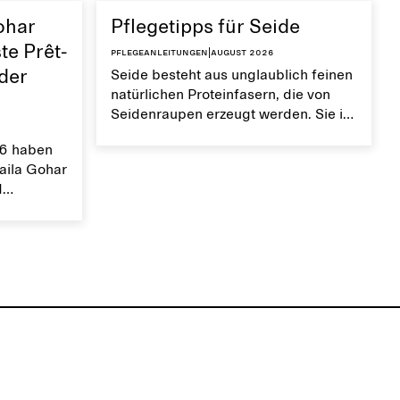
ohar
Pflegetipps für Seide
te Prêt-
Pflegeanleitungen
|
August 2026
 der
Seide besteht aus unglaublich feinen
natürlichen Proteinfasern, die von
Seidenraupen erzeugt werden. Sie ist
überraschend robust, glatt,
6 haben
atmungsaktiv und
Laila Gohar
feuchtigkeitsableitend. Wenn du
d
deine Kleidungsstücke aus Seide
à-porter-
sorgfältig pflegst, bleibt ihre glatte,
mfasst
schimmernde Oberfläche gut
as ebenso
erhalten.
e opulente,
zum Leben