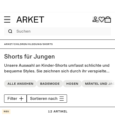
Suchen
ARKET
/
Children
/
Kleidung
/
Shorts
Shorts für Jungen
Unsere Auswahl an Kinder-Shorts umfasst schlichte und
bequeme Styles. Sie zeichnen sich durch ihr verspieltes,
einfaches Design aus. Die Teile aus der Kollektion fügen
sich leicht in die Garderobe der Kleinen ein.
Alle ansehen
Bademode
Hosen
Mäntel und Ja
Filter
Sortieren nach
12 Artikel
Neu