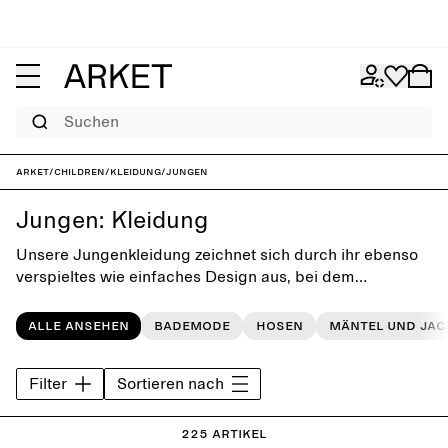
Suchen
ARKET
/
Children
/
Kleidung
/
Jungen
Jungen: Kleidung
Unsere Jungenkleidung zeichnet sich durch ihr ebenso
verspieltes wie einfaches Design aus, bei dem
Tragekomfort und Bewegungsfreiheit im Vordergrund
stehen. Die Kollektion umfasst klassische, aber schicke
Alle ansehen
Bademode
Hosen
Mäntel und Jac
Essentials für den Alltag, die nicht aus der Mode
kommen.
Filter
Sortieren nach
225 Artikel