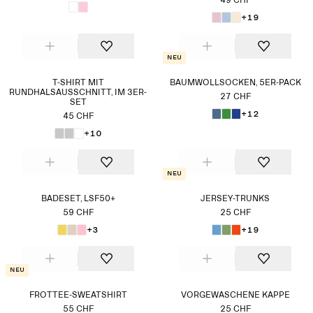
49 CHF
+19
Neu
T-SHIRT MIT
BAUMWOLLSOCKEN, 5ER-PACK
RUNDHALSAUSSCHNITT, IM 3ER-
27 CHF
SET
+12
45 CHF
+10
Neu
BADESET, LSF50+
JERSEY-TRUNKS
59 CHF
25 CHF
+3
+19
Neu
FROTTEE-SWEATSHIRT
VORGEWASCHENE KAPPE
55 CHF
25 CHF