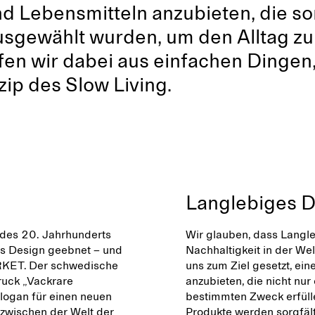
 Lebensmitteln anzubieten, die sor
usgewählt wurden, um den Alltag zu
fen wir dabei aus einfachen Dingen
ip des Slow Living.
Langlebiges 
 des 20. Jahrhunderts
Wir glauben, dass Langl
s Design geebnet – und
Nachhaltigkeit in der Wel
ARKET. Der schwedische
uns zum Ziel gesetzt, e
ruck „Vackrare
anzubieten, die nicht nu
logan für einen neuen
bestimmten Zweck erfülle
 zwischen der Welt der
Produkte werden sorgfält