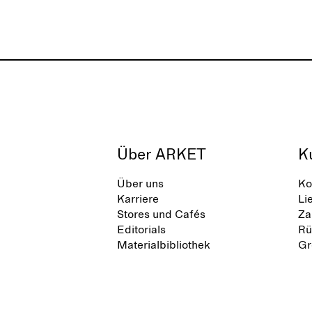
Flops und zeichnet sich durch klare,
minimalistische Linien, Komfort und
Vielseitigkeit in verschiedenen
Situationen aus.
Über ARKET
K
Über uns
Ko
Karriere
Li
Stores und Cafés
Za
Editorials
Rü
Materialbibliothek
Gr