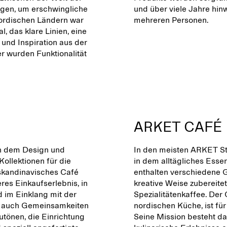
agen, um erschwingliche
und über viele Jahre hi
Nordischen Ländern war
mehreren Personen.
 das klare Linien, eine
 und Inspiration aus der
r wurden Funktionalität
ARKET CAFÉ
 an dem Design und
In den meisten ARKET Sto
Kollektionen für die
in dem alltägliches Esse
 skandinavisches Café
enthalten verschiedene G
eres Einkaufserlebnis, in
kreative Weise zubereite
d im Einklang mit der
Spezialitätenkaffee. Der
es auch Gemeinsamkeiten
nordischen Küche, ist fü
utönen, die Einrichtung
Seine Mission besteht da