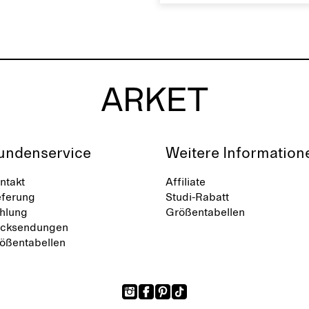
Kollektion entworfen. Sie u
27 Teile, die sich durch d
alltagstaugliche wie
außergewöhnliche Design
auszeichnen, das Gohars
einzigartigen Stil durch ein
vielschichtige Garderobe 
erweckt.
undenservice
Weitere Information
ntakt
Affiliate
eferung
Studi-Rabatt
hlung
Größentabellen
cksendungen
ößentabellen