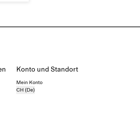
mfasst
schimmernde Oberfläche gut
as ebenso
erhalten.
e opulente,
zum Leben
en
Konto und Standort
Mein Konto
CH (De)