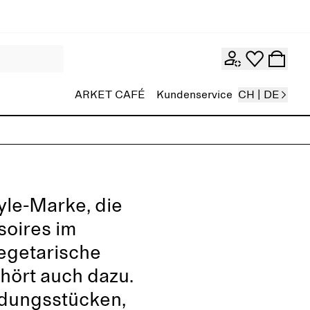
ARKET CAFÉ
Kundenservice
CH | DE
yle-Marke, die
oires im
vegetarische
hört auch dazu.
eidungsstücken,