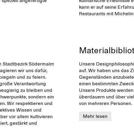
speziell angefertigte
kulinarische Erlebnisse 
kann er auf seine Erfahr
Restaurants mit Michelin
Materialbiblio
im Stadtbezirk Södermalm
Unsere Designphilosophi
gieren wir uns dafür,
auf. Wir haben uns das Z
spiegeln und zu feiern.
Gegenständen anzubieten
 große Verantwortung
einen bestimmten Zweck e
neugierig zu bleiben und
Unsere Produkte werden s
Schwerpunkte, sondern ein
überdauern und über vie
en. Wir respektieren und
von mehreren Personen.
lektives Wissen und
Mehr lesen
ber vor allem kultivieren
iert, gestärkt und