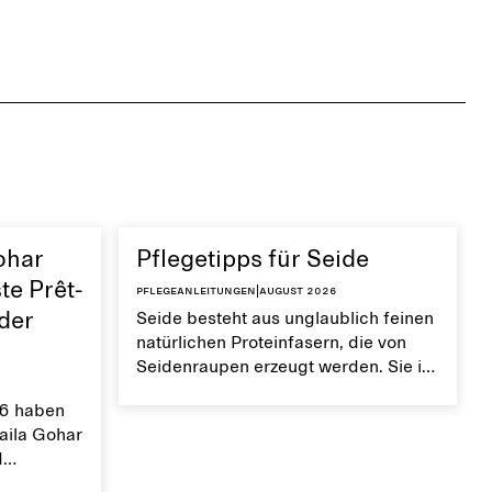
ohar
Pflegetipps für Seide
te Prêt-
Pflegeanleitungen
|
August 2026
 der
Seide besteht aus unglaublich feinen
natürlichen Proteinfasern, die von
Seidenraupen erzeugt werden. Sie ist
überraschend robust, glatt,
6 haben
atmungsaktiv und
Laila Gohar
feuchtigkeitsableitend. Wenn du
d
deine Kleidungsstücke aus Seide
à-porter-
sorgfältig pflegst, bleibt ihre glatte,