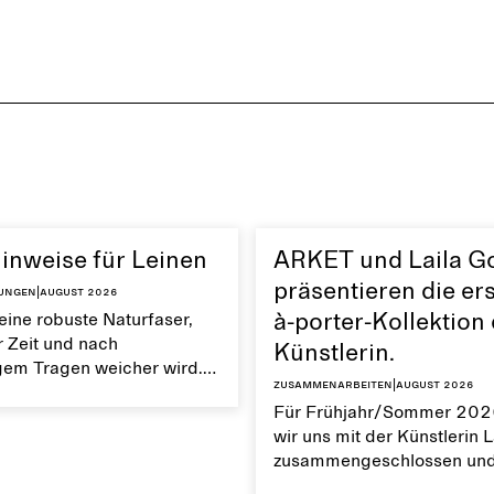
inweise für Leinen
ARKET und Laila G
präsentieren die ers
tungen
|
August 2026
 eine robuste Naturfaser,
à-porter-Kollektion
r Zeit und nach
Künstlerin.
em Tragen weicher wird.
Zusammenarbeiten
|
August 2026
ungsaktiv und hat eine
Für Frühjahr/Sommer 202
tur. Die richtige Pflege von
wir uns mit der Künstlerin 
gt dazu bei, seine
zusammengeschlossen un
en Eigenschaften zu
gemeinsam ihre erste Prêt-