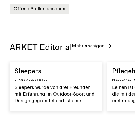
Offene Stellen ansehen
ARKET Editorial
Mehr anzeigen
Sleepers
Pflegeh
Brand
|
August 2026
Pflegeanlei
Sleepers wurde von drei Freunden
Leinen ist
mit Erfahrung im Outdoor-Sport und
die mit de
Design gegründet und ist eine
mehrmalig
norwegische Schuhmarke, die von
Es ist atm
einem aktiven Alltag und dem Leben
weiche Tex
in der Stadt und am Meer inspiriert
Leinen trä
ist. Die Marke bietet eine Alternative
natürlich
zu vollständig synthetischen Flip-
erhalten.