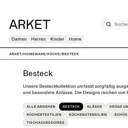
Suchen
Damen
Herren
Kinder
Home
ARKET
/
Homeware
/
Küche
/
Besteck
Besteck
Unsere Besteckkollektion umfasst sorgfältig ausge
und besondere Anlässe. Die Designs reichen von k
sodass du deine Tischartikelsammlung ganz na
aufwerten kannst.
Alle ansehen
Besteck
Gläser
Krüge u
Küchentextilien
Küchenutensilien
Schüs
Tischaccessoires