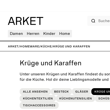
Suchen
Damen
Herren
Kinder
Home
ARKET
/
Homeware
/
Küche
/
Krüge und Karaffen
Krüge und Karaffen
Unter unseren Krügen und Karaffen findest du sor
für die Küche. Hol dir deine Lieblingsmodelle un
deinem Geschmack.
Alle ansehen
Besteck
Gläser
Krüge u
Küchentextilien
Küchenutensilien
Schüs
Tischaccessoires