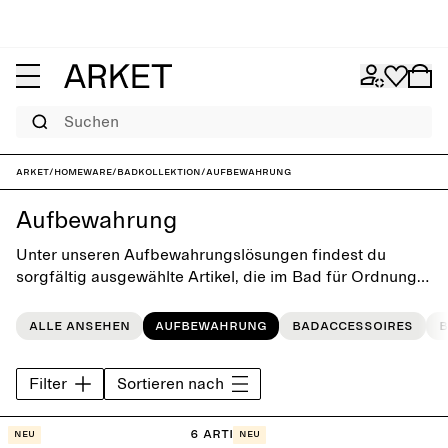
Suchen
ARKET
/
Homeware
/
Badkollektion
/
Aufbewahrung
Aufbewahrung
Unter unseren Aufbewahrungslösungen findest du
sorgfältig ausgewählte Artikel, die im Bad für Ordnung
sorgen. Die Modelle sind in verschiedenen Farben und
Größen erhältlich und erfüllen somit alle deine
Alle ansehen
Aufbewahrung
Badaccessoires
B
Anforderungen.
Filter
Sortieren nach
6 Artikel
Neu
Neu